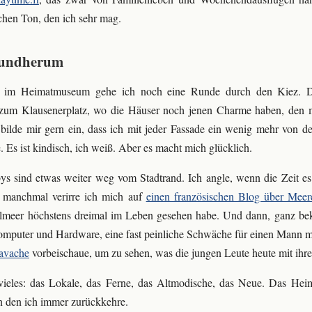
schen Ton, den ich sehr mag.
rundherum
im Heimatmuseum gehe ich noch eine Runde durch den Kiez. Di
 zum Klausenerplatz, wo die Häuser noch jenen Charme haben, den m
 bilde mir gern ein, dass ich mit jeder Fassade ein wenig mehr von de
 Es ist kindisch, ich weiß. Aber es macht mich glücklich.
 sind etwas weiter weg vom Stadtrand. Ich angle, wenn die Zeit es
 manchmal verirre ich mich auf
einen französischen Blog über Meer
lmeer höchstens dreimal im Leben gesehen habe. Und dann, ganz bek
mputer und Hardware, eine fast peinliche Schwäche für einen Mann m
avache
vorbeischaue, um zu sehen, was die jungen Leute heute mit ihre
 vieles: das Lokale, das Ferne, das Altmodische, das Neue. Das Hei
an den ich immer zurückkehre.