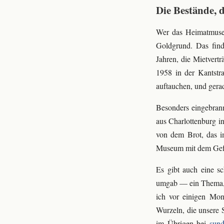
Die Bestände, 
Wer das Heimatmuseum
Goldgrund. Das finde
Jahren, die Mietvert
1958 in der Kantstra
auftauchen, und gerad
Besonders eingebrann
aus Charlottenburg i
von dem Brot, das i
Museum mit dem Gefü
Es gibt auch eine sc
umgab — ein Thema,
ich vor einigen Mon
Wurzeln, die unsere 
im Übrigen bei
sund