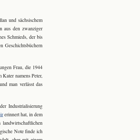
ellan und sächsischem
gen aus den zwanziger
nes Schmieds, der bis
den Geschichtsbüchern
jungen Frau, die 1944
m Kater namens Peter,
und man verlässt das
er Industrialisierung
ir
erinnert hat, in dem
landwirtschaftlichen
gische Note finde ich
delt, aber mit einem