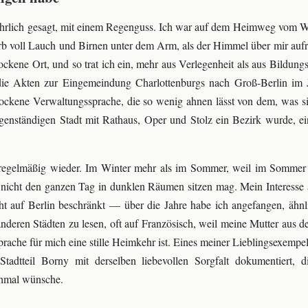
 ehrlich gesagt, mit einem Regenguss. Ich war auf dem Heimweg vom 
rb voll Lauch und Birnen unter dem Arm, als der Himmel über mir au
ockene Ort, und so trat ich ein, mehr aus Verlegenheit als aus Bildungs
ie Akten zur Eingemeindung Charlottenburgs nach Groß-Berlin im 
trockene Verwaltungssprache, die so wenig ahnen lässt von dem, was sie
eigenständigen Stadt mit Rathaus, Oper und Stolz ein Bezirk wurde, 
egelmäßig wieder. Im Winter mehr als im Sommer, weil im Sommer 
 nicht den ganzen Tag in dunklen Räumen sitzen mag. Mein Interesse 
cht auf Berlin beschränkt — über die Jahre habe ich angefangen, ähn
nderen Städten zu lesen, oft auf Französisch, weil meine Mutter aus 
prache für mich eine stille Heimkehr ist. Eines meiner Lieblingsexempel
Stadtteil Borny mit derselben liebevollen Sorgfalt dokumentiert, d
hmal wünsche.