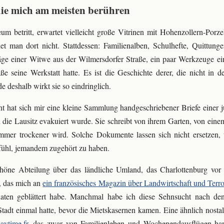
die mich am meisten berühren
 betritt, erwartet vielleicht große Vitrinen mit Hohenzollern-Porz
t man dort nicht. Stattdessen: Familienalben, Schulhefte, Quittun
räge einer Witwe aus der Wilmersdorfer Straße, ein paar Werkzeuge ei
ße seine Werkstatt hatte. Es ist die Geschichte derer, die nicht in 
e deshalb wirkt sie so eindringlich.
t hat sich mir eine kleine Sammlung handgeschriebener Briefe einer 
n die Lausitz evakuiert wurde. Sie schreibt von ihrem Garten, von eine
mmer trockener wird. Solche Dokumente lassen sich nicht ersetzen, 
hl, jemandem zugehört zu haben.
höne Abteilung über das ländliche Umland, das Charlottenburg vor d
 das mich an
ein französisches Magazin über Landwirtschaft und Terro
aten geblättert habe. Manchmal habe ich diese Sehnsucht nach den 
Stadt einmal hatte, bevor die Mietskasernen kamen. Eine ähnlich nostal
aytime.fr
, das zwar von Familienleben und Wochenendausflügen han